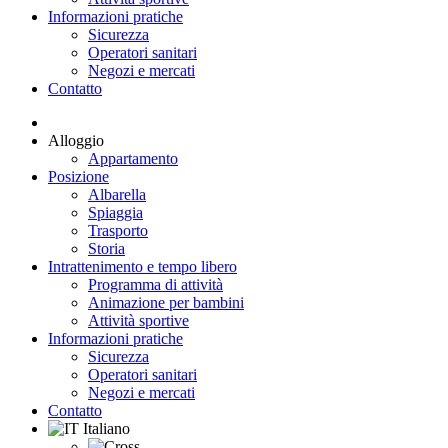
Informazioni pratiche
Sicurezza
Operatori sanitari
Negozi e mercati
Contatto
Alloggio
Appartamento
Posizione
Albarella
Spiaggia
Trasporto
Storia
Intrattenimento e tempo libero
Programma di attività
Animazione per bambini
Attività sportive
Informazioni pratiche
Sicurezza
Operatori sanitari
Negozi e mercati
Contatto
Italiano