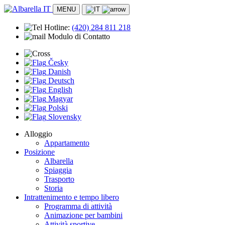
MENU
Hotline:
(420)
284 811 218
Modulo di Contatto
Česky
Danish
Deutsch
English
Magyar
Polski
Slovensky
Alloggio
Appartamento
Posizione
Albarella
Spiaggia
Trasporto
Storia
Intrattenimento e tempo libero
Programma di attività
Animazione per bambini
Attività sportive